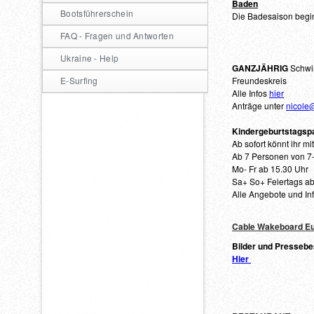
Baden
Bootsführerschein
Die Badesaison begi
FAQ - Fragen und Antworten
Ukraine - Help
GANZJÄHRIG
Schwim
E-Surfing
Freundeskreis
Alle Infos
hier
Anträge unter
nicole
Kindergeburtstagspa
Ab sofort könnt ihr m
Ab 7 Personen von 7
Mo- Fr ab 15.30 Uhr
Sa+ So+ Feiertags ab
Alle Angebote und In
Cable Wakeboard Eu
Bilder und Pressebe
Hier