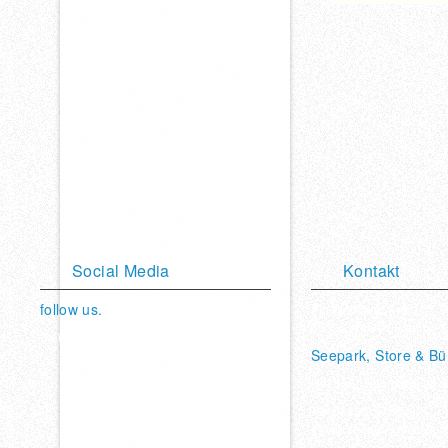
Social Media
Kontakt
follow us.
Am Weimarer See 10
35096 Weimar (Lahn)
Bleibe mit uns in Verbindung.
Seepark, Store & Bü
Vimeo
Twitter
Youtube
Facebook
Facebook
Hot Sport Sportschulen
Tel. 06421/ 972370
eMail: seepark@hotsport