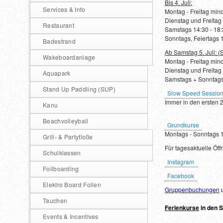
Bis 4. Juli:
Services & Info
Montag - Freitag min
Dienstag und Freitag
Restaurant
Samstags 14:30 - 18
Sonntags, Feiertags 
Badestrand
Ab Samstag 5. Juli: 
Wakeboardanlage
Montag - Freitag min
Dienstag und Freitag
Aquapark
Samstags + Sonntags
Stand Up Paddling (SUP)
Slow Speed Sessio
Immer in den ersten 2
Kanu
Beachvolleyball
Grundkurse
Montags - Sonntags 1
Grill- & Partyfloße
Für tagesaktuelle Öff
Schulklassen
Instagram
Foilboarding
Facebook
Elektro Board Foilen
Gruppenbuchungen
Tauchen
Ferienkurse
in den 
Events & Incentives