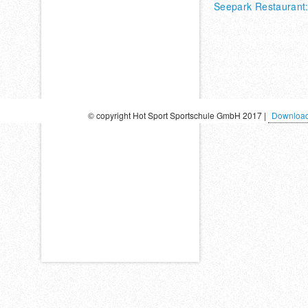
Seepark Restaurant
Seepark Restaurant &
Roll-In Bike & Inlinercafe
Tel. 06421/ 972716
eMail: restaurant@hotspo
© copyright Hot Sport Sportschule GmbH 2017 |
Downloa