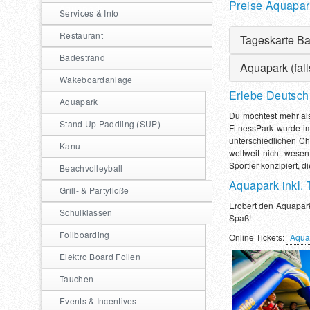
Preise Aquapark
Aquapark
Services & Info
Restaurant
Tageskarte Ba
Badestrand
Aquapark (fall
Wakeboardanlage
Normal (ab 16 Jah
Erlebe Deutsch
Ermäßigt (7-15 Ja
Aquapark
Normal (ab 16 Jah
Online Tickets:
Aq
Du möchtest mehr al
Ermäßigt (ab 7-15
Stand Up Paddling (SUP)
*inkl. Online Buc
FitnessPark wurde im
unterschiedlichen C
Onlien Tickets:
Aq
Kanu
weltweit nicht wesen
Sportler konzipiert, d
Beachvolleyball
Aquapark inkl. 
Grill- & Partyfloße
Erobert den Aquapark 
Schulklassen
Spaß!
Foilboarding
Online Tickets:
Aquap
Elektro Board Foilen
Tauchen
Events & Incentives