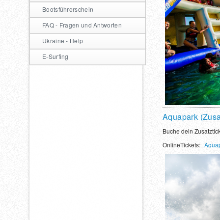
Bootsführerschein
FAQ - Fragen und Antworten
Ukraine - Help
E-Surfing
Aquapark (Zusa
Buche dein Zusatztick
OnlineTickets:
Aquap