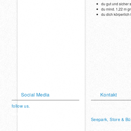
du gut und sicher
du mind. 1,22 m gro
du dich körperlich f
Social Media
Kontakt
follow us.
Am Weimarer See 10
35096 Weimar (Lahn)
Bleibe mit uns in Verbindung.
Seepark, Store & Bü
Vimeo
Twitter
Youtube
Facebook
Facebook
Hot Sport Sportschulen