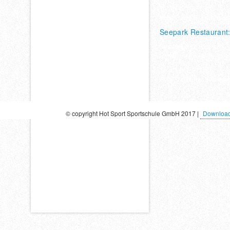
Tel. 06421/ 972370
eMail: seepark@hotsport
Seepark Restaurant
Seepark Restaurant &
Roll-In Bike & Inlinercafe
Tel. 06421/ 972716
eMail: restaurant@hotspo
© copyright Hot Sport Sportschule GmbH 2017 |
Downloa