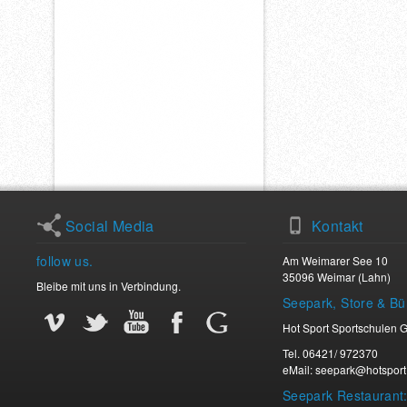
Social Media
Kontakt
follow us.
Am Weimarer See 10
35096 Weimar (Lahn)
Bleibe mit uns in Verbindung.
Seepark, Store & Bü
Vimeo
Twitter
Youtube
Facebook
Facebook
Hot Sport Sportschulen
Tel. 06421/ 972370
eMail: seepark@hotsport
Seepark Restaurant