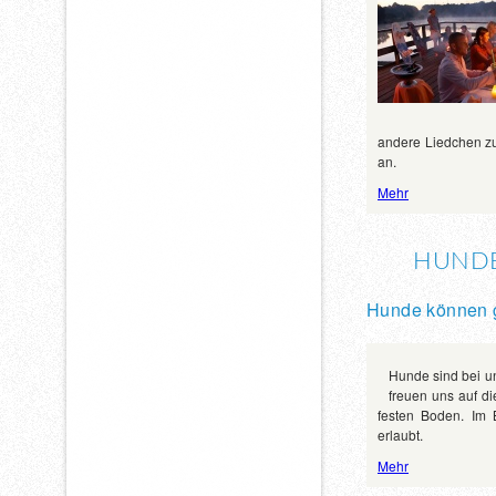
andere Liedchen zu
an.
Mehr
HUNDE
Hunde können g
Hunde sind bei un
freuen uns auf d
festen Boden. Im 
erlaubt.
Mehr