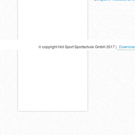
Seepark Restaurant &
Roll-In Bike & Inlinercafe
Tel. 06421/ 972716
eMail: restaurant@hotspo
© copyright Hot Sport Sportschule GmbH 2017 |
Downloa