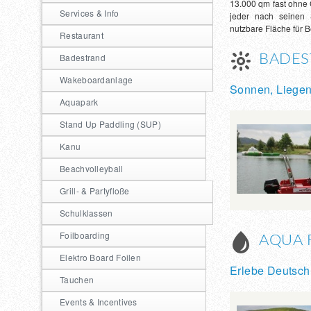
13.000 qm fast ohne 
Services & Info
jeder nach seinen S
nutzbare Fläche für 
Restaurant
Badestrand
BADES
Wakeboardanlage
Sonnen, Liegen
Aquapark
Stand Up Paddling (SUP)
Kanu
Beachvolleyball
Grill- & Partyfloße
Schulklassen
Foilboarding
AQUA 
Elektro Board Foilen
Erlebe Deutsch
Tauchen
Events & Incentives