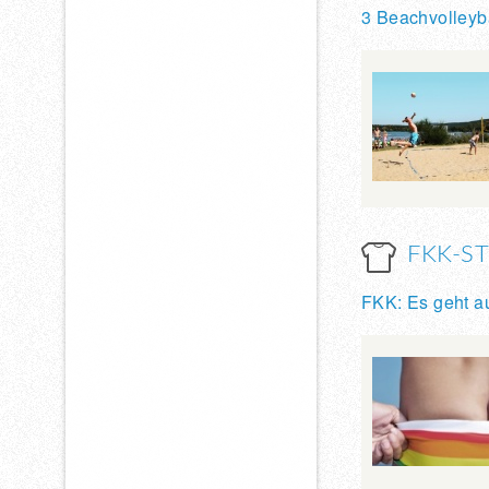
3 Beachvolleyba
FKK-S
FKK: Es geht 