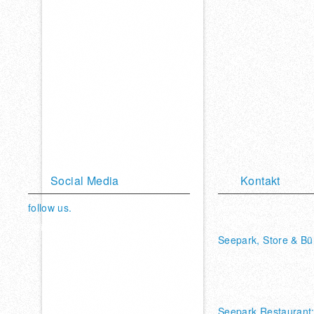
Social Media
Kontakt
follow us.
Am Weimarer See 10
35096 Weimar (Lahn)
Bleibe mit uns in Verbindung.
Seepark, Store & Bü
Vimeo
Twitter
Youtube
Facebook
Facebook
Hot Sport Sportschulen
Tel. 06421/ 972370
eMail: seepark@hotsport
Seepark Restaurant