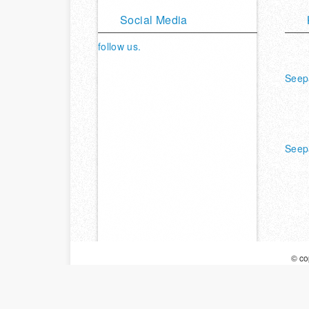
Social Media
follow us.
Am We
35096
Bleibe mit uns in Verbindung.
Seepa
Vimeo
Twitter
Youtube
Facebook
Facebook
Hot S
Tel. 0
eMail
Seep
Seepa
Roll-I
Tel. 0
eMail:
© co