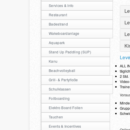
Services & Info
Le
Restaurant
Le
Badestrand
Gru
Per
Wakeboardanlage
Le
Ink
2 S
Nur
Aquapark
ste
Ki
Ink
2,2
Stand Up Paddling (SUP)
​Nu
Ink
Jug
Leve
​Nu
Erw
Kanu
Kin
ALL IN
Kin
Jug
Onl
* K
Beachvolleyball
täglic
Was
Erw
Was
2 Std
Elt
Opt
Kur
Grill- & Partyfloße
Video-
Jug
Per
Kur
Train
Erw
Ink
Schulklassen
Onl
* K
Opt
Nur
Vorau
Was
Foilboarding
Nur
Kur
Mindes
* F
Kin
Elektro Board Foilen
Grupp
Onl
Kin
Schwim
Kur
Tauchen
Pre
Uns
Onl
Der
den
Events & Incentives
Für
Online