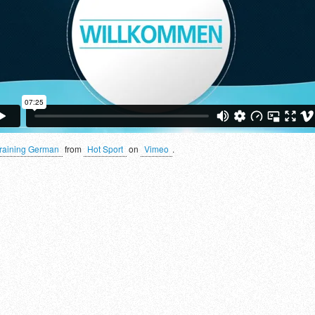
raining German
from
Hot Sport
on
Vimeo
.