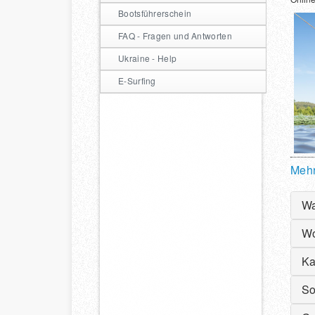
Ler
Uns
Bootsführerschein
Sic
Am 
Wa
Kur
FAQ - Fragen und Antworten
Auc
wer
Ukraine - Help
Bet
E-Surfing
Hil
Mehr
Wa
Wo
ab 
bei
Ka
bei
Tre
je 
bei
So
Dor
Bit
Der
Nac