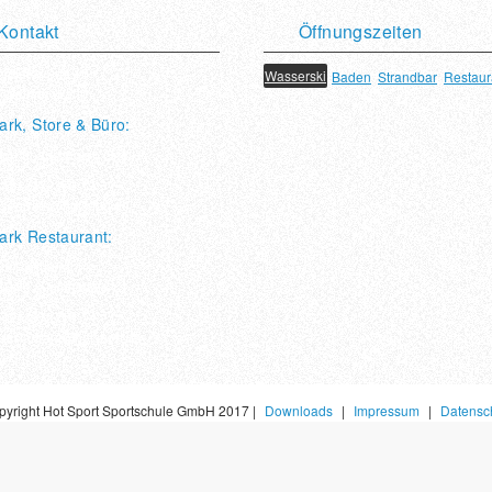
Kontakt
Öffnungszeiten
imarer See 10
Wasserski
Baden
Strandbar
Restaur
 Weimar (Lahn)
rk, Store & Büro:
port Sportschulen GmbH
6421/ 972370
: seepark@hotsport.de
ark Restaurant:
rk Restaurant &
n Bike & Inlinercafe
6421/ 972716
 restaurant@hotsport.de
pyright Hot Sport Sportschule GmbH 2017 |
Downloads
|
Impressum
|
Datensc