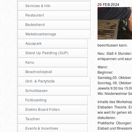
29 FEB 2024
Services & Info
Restaurant
Badestrand
Wakeboardanlage
Aquapark
beeinflussen kann.
Stand Up Paddling (SUP)
Neu: Statt 4 Stunden
entspannen und saun
Kanu
Wann:
Beachvolleyball
Beginner:
Samstag,05. Oktober
Grill- & Partyfloße
Sonntag, 06. Oktober
Jeweils 9:30 bis 15:0
Schulklassen
Wo: Niederweimar S
Foilboarding
Inhalte des Workshop
Eisbaden Theorie: Er
Elektro Board Foilen
wie weit ihr gehen k
diskutieren.
Tauchen
Praktische Übungen:
Events & Incentives
Eisbad und fitnessor