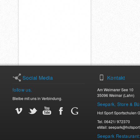
Social Media
Kontakt
follow us.
Am Weimarer See 10
35096 Weimar (Lahn)
Bleibe mit uns in Verbindung.
Seepark, Store & Bü
Vimeo
Twitter
Youtube
Facebook
Facebook
Hot Sport Sportschulen
Tel. 06421/ 972370
eMail: seepark@hotsport
Seepark Restaurant