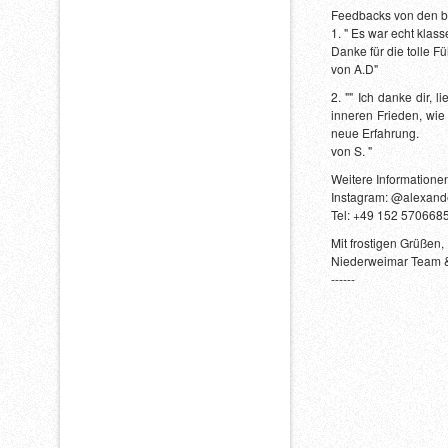
Feedbacks von den b
1. " Es war echt klas
Danke für die tolle F
von A.D"
2. "" Ich danke dir,
inneren Frieden, wie 
neue Erfahrung.
von S. "
Weitere Informatione
Instagram: @alexand
Tel: +49 152 570668
Mit frostigen Grüßen,
Niederweimar Team 
------